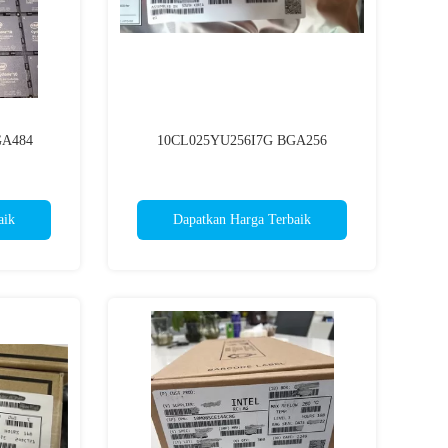
GA484
10CL025YU256I7G BGA256
aik
Dapatkan Harga Terbaik