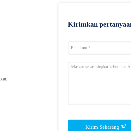
Kirimkan pertanyaa
oan,
Kirim Sekarang