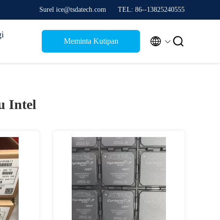
Surel ice@tsdatech.com
TEL: 86--13825240555
i


Meminta Kutipan
u Intel