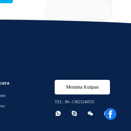
cara
Meminta Kutipan
sus
TEL: 86--13825240555
ews



