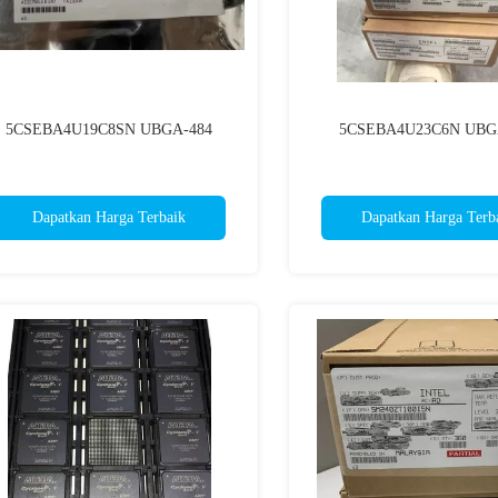
5CSEBA4U19C8SN UBGA-484
5CSEBA4U23C6N UBG
Dapatkan Harga Terbaik
Dapatkan Harga Terb