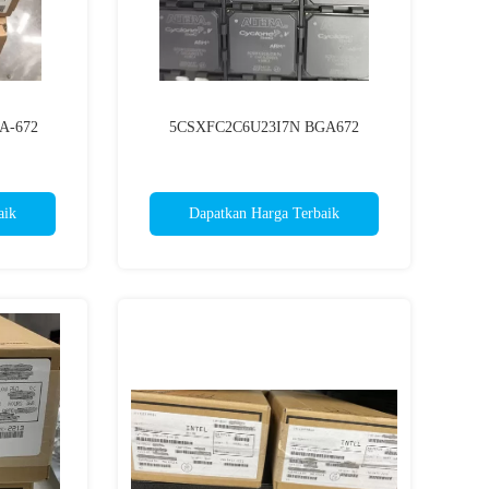
A-672
5CSXFC2C6U23I7N BGA672
aik
Dapatkan Harga Terbaik