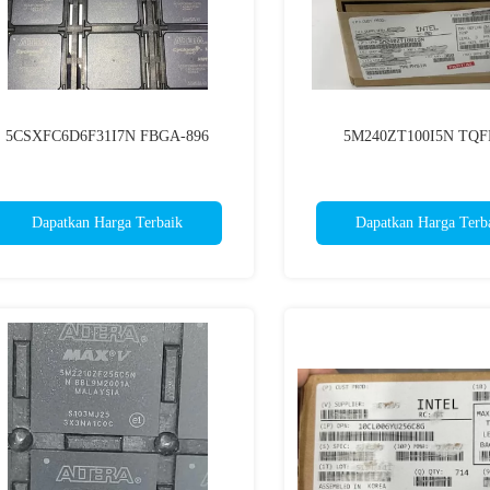
5CSXFC6D6F31I7N FBGA-896
5M240ZT100I5N TQF
Dapatkan Harga Terbaik
Dapatkan Harga Terb