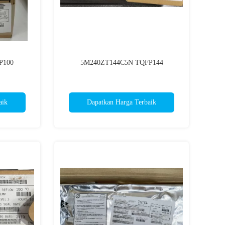
P100
5M240ZT144C5N TQFP144
aik
Dapatkan Harga Terbaik