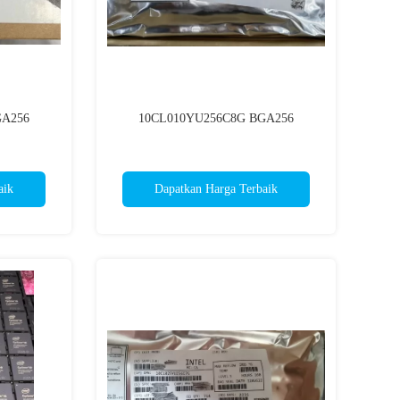
GA256
10CL010YU256C8G BGA256
aik
Dapatkan Harga Terbaik