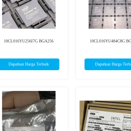
10CL016YU256I7G BGA256
10CL016YU484C8G B
Dapatkan Harga Terbaik
Dapatkan Harga Terb