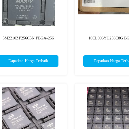
5M2210ZF256C5N FBGA-256
10CL006YU256C8G B
Dapatkan Harga Terbaik
Dapatkan Harga Terb