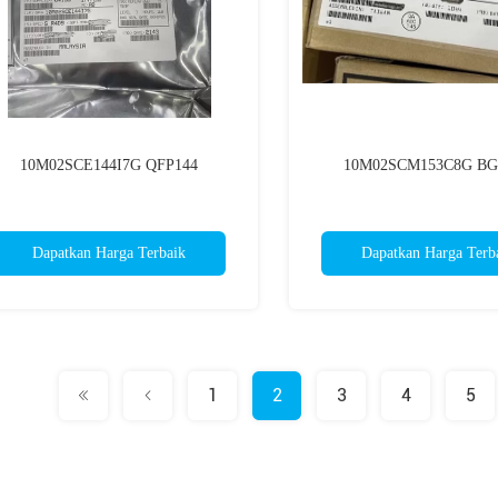
10M02SCE144I7G QFP144
10M02SCM153C8G BG
Dapatkan Harga Terbaik
Dapatkan Harga Terb
1
2
3
4
5