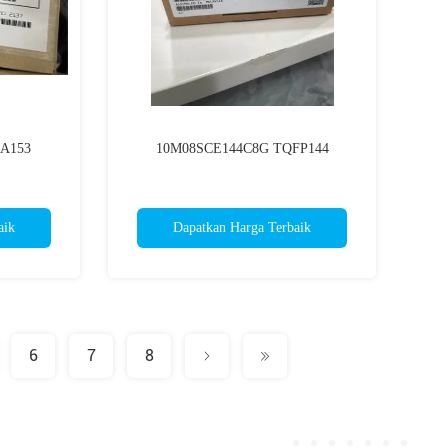
A153
10M08SCE144C8G TQFP144
aik
Dapatkan Harga Terbaik
6
7
8