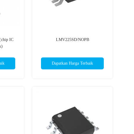
chip IC
LMV225SD/NOPB
k)
aik
Dapatkan Harga Terbaik