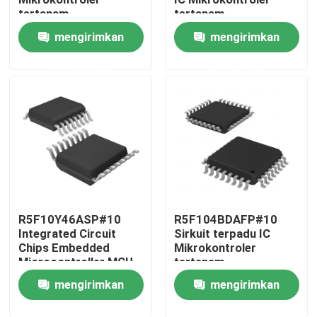
tertanam
tertanam
mengirimkan
mengirimkan
Tentang kami
permintaan
permintaan
Tur Pabrik
Kontrol kualitas
Hubungi kami
R5F10Y46ASP#10
R5F104BDAFP#10
Permintaan Penawaran
Integrated Circuit
Sirkuit terpadu IC
Chips Embedded
Mikrokontroler
Microcontroller MCU
tertanam
Chip Sirkuit Terpadu
mengirimkan
mengirimkan
Chip IC Memori Flash
permintaan
permintaan