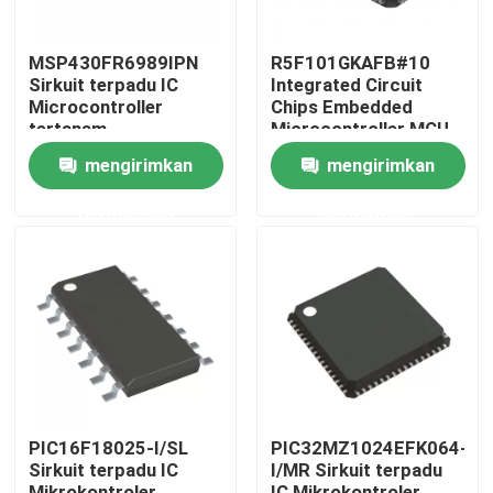
MSP430FR6989IPN
R5F101GKAFB#10
Sirkuit terpadu IC
Integrated Circuit
Microcontroller
Chips Embedded
tertanam
Microcontroller MCU
mengirimkan
mengirimkan
permintaan
permintaan
Rumah
Produk
PIC16F18025-I/SL
PIC32MZ1024EFK064-
Sirkuit terpadu IC
I/MR Sirkuit terpadu
Video
Mikrokontroler
IC Mikrokontroler