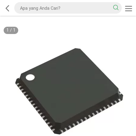
1
/
1