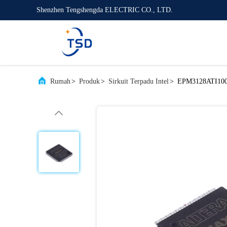
Shenzhen Tengshengda ELECTRIC CO., LTD.
Rumah
>
Produk
>
Sirkuit Terpadu Intel
>
EPM3128ATI100-