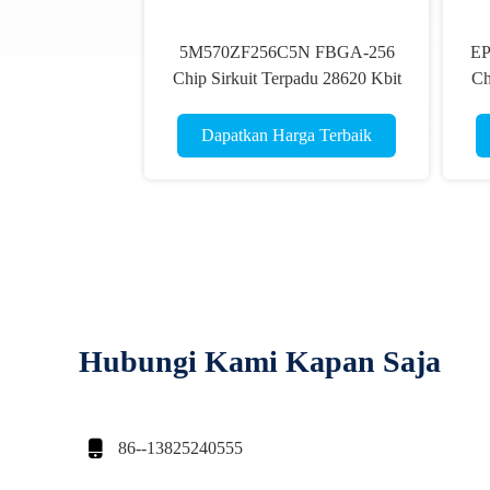
5M570ZF256C5N FBGA-256
EP
Chip Sirkuit Terpadu 28620 Kbit
Ch
Dapatkan Harga Terbaik
Hubungi Kami Kapan Saja

86--13825240555