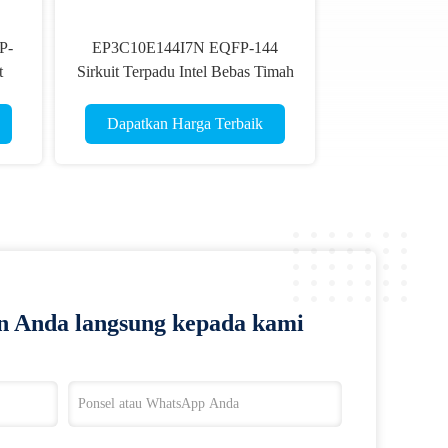
P-
EP3C10E144I7N EQFP-144
t
Sirkuit Terpadu Intel Bebas Timah
Dapatkan Harga Terbaik
n Anda langsung kepada kami