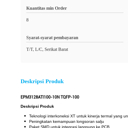
Kuantitas min Order
8
Syarat-syarat pembayaran
T/T, L/C, Serikat Barat
Deskripsi Produk
EPM3128ATI100-10N TQFP-100
Deskripsi Produk
Teknologi interkoneksi XT untuk kinerja termal yang u
Peningkatan kemampuan longsoran salju
Paket SMD untuk integrasi langsung ke PCB