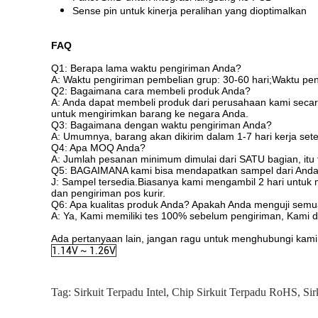
Sense pin untuk kinerja peralihan yang dioptimalkan
FAQ
Q1: Berapa lama waktu pengiriman Anda?
A: Waktu pengiriman pembelian grup: 30-60 hari;Waktu pe
Q2: Bagaimana cara membeli produk Anda?
A: Anda dapat membeli produk dari perusahaan kami seca
untuk mengirimkan barang ke negara Anda.
Q3: Bagaimana dengan waktu pengiriman Anda?
A: Umumnya, barang akan dikirim dalam 1-7 hari kerja set
Q4: Apa MOQ Anda?
A: Jumlah pesanan minimum dimulai dari SATU bagian, itu
Q5: BAGAIMANA kami bisa mendapatkan sampel dari And
J: Sampel tersedia.Biasanya kami mengambil 2 hari untuk
dan pengiriman pos kurir.
Q6: Apa kualitas produk Anda? Apakah Anda menguji sem
A: Ya, Kami memiliki tes 100% sebelum pengiriman, Kami d
Ada pertanyaan lain, jangan ragu untuk menghubungi kami.
1.14V ~ 1.26V
Tag:
Sirkuit Terpadu Intel
,
Chip Sirkuit Terpadu RoHS
,
Sir