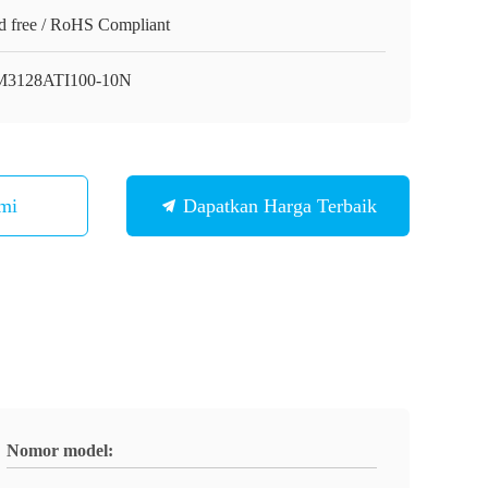
d free / RoHS Compliant
3128ATI100-10N
mi
Dapatkan Harga Terbaik
Nomor model: