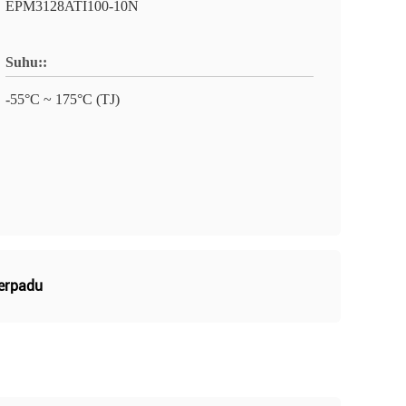
EPM3128ATI100-10N
Suhu::
-55°C ~ 175°C (TJ)
Terpadu