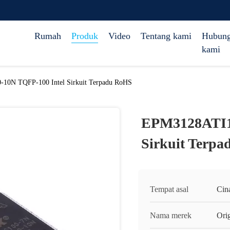
Rumah
Produk
Video
Tentang kami
Hubung
kami
10N TQFP-100 Intel Sirkuit Terpadu RoHS
EPM3128ATI10
Sirkuit Terp
Tempat asal
Cin
Nama merek
Orig