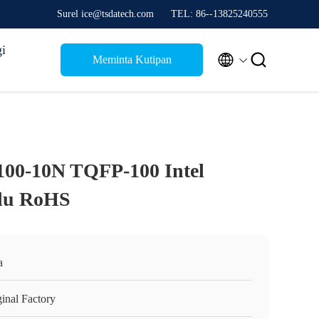
Surel ice@tsdatech.com
TEL: 86--13825240555
i


Meminta Kutipan
0-10N TQFP-100 Intel
adu RoHS
a
inal Factory